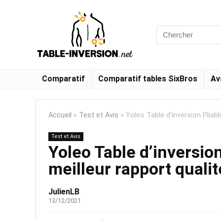
Comparatif
Comparatif tables SixBros
Av
Accueil
»
Test et Avis
»
Yoleo Table d’inversion Pliable
Test et Avis
Yoleo Table d’inversion
meilleur rapport qualit
JulienLB
13/12/2021