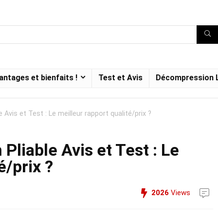
antages et bienfaits !
Test et Avis
Décompression 
 Avis et Test : Le meilleur rapport qualité/prix ?
 Pliable Avis et Test : Le
é/prix ?
2026
Views